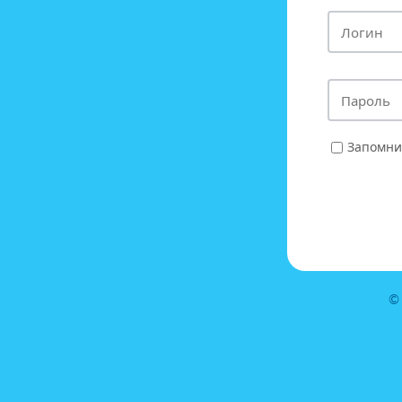
Запомни
©