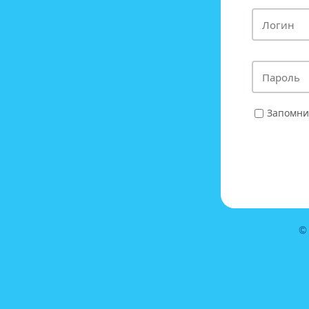
Запомни
©