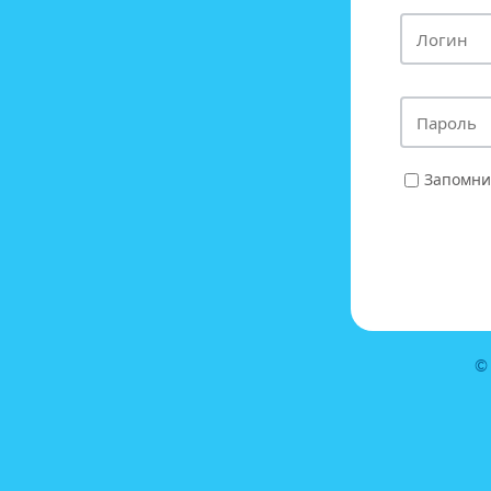
Запомни
©