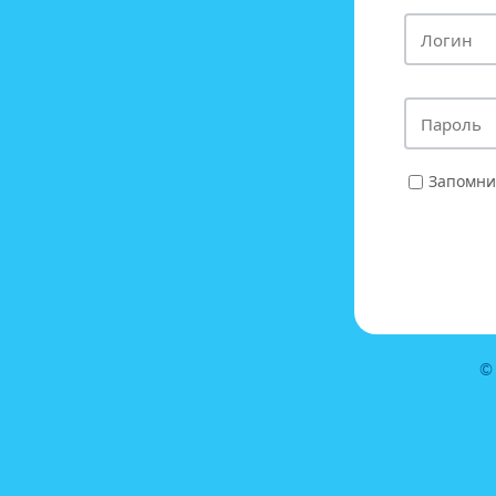
Запомни
©