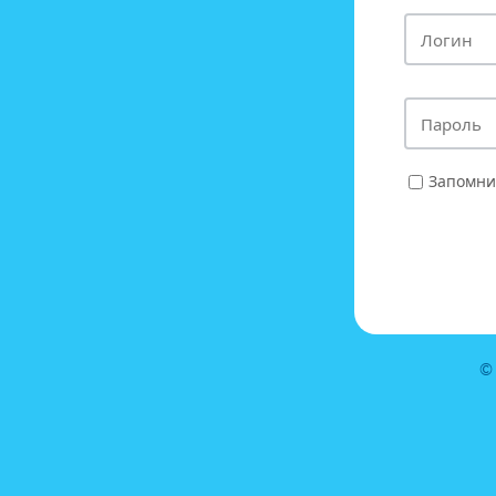
Запомни
©